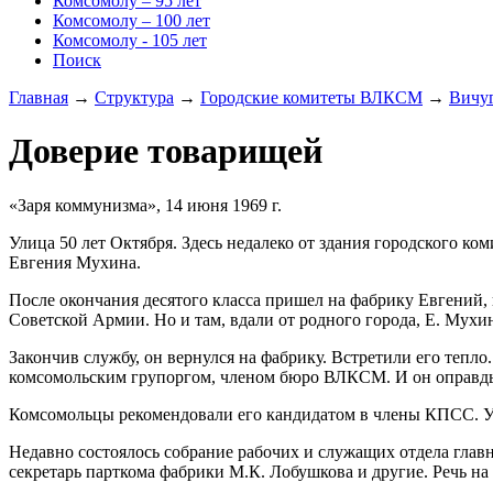
Комсомолу – 95 лет
Комсомолу – 100 лет
Комсомолу - 105 лет
Поиск
Главная
→
Структура
→
Городские комитеты ВЛКСМ
→
Вичу
Доверие товарищей
«Заря коммунизма», 14 июня 1969 г.
Улица 50 лет Октября. Здесь недалеко от здания городского к
Евгения Мухина.
После окончания десятого класса пришел на фабрику Евгений,
Советской Армии. Но и там, вдали от родного города, Е. Мухи
Закончив службу, он вернулся на фабрику. Встретили его тепло
комсомольским групоргом, членом бюро ВЛКСМ. И он оправды
Комсомольцы рекомендовали его кандидатом в члены КПСС. У
Недавно состоялось собрание рабочих и служащих отдела глав
секретарь парткома фабрики М.К. Лобушкова и другие. Речь на