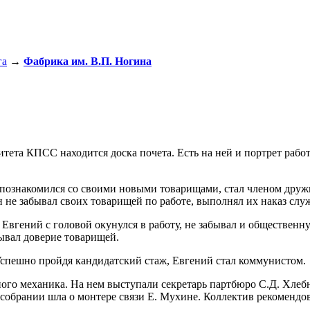
га
→
Фабрика им. В.П. Ногина
омитета КПСС находится доска почета. Есть на ней и портрет ра
 познакомился со своими новыми товарищами, стал членом дружн
н не забывал своих товарищей по работе, выполнял их наказ слу
. Евгений с головой окунулся в работу, не забывал и обществен
вал доверие товарищей.
спешно пройдя кандидатский стаж, Евгений стал коммунистом.
ного механика. На нем выступали секретарь партбюро С.Д. Хле
 собрании шла о монтере связи Е. Мухине. Коллектив рекомендов