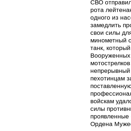
СВО отправилс
рота лейтена
одного из нас
замедлить пр
свои силы дл
минометный о
танк, которы
Вооруженных 
мотострелков
непрерывный 
пехотинцам з
поставленную
профессиона
войскам удал
силы противн
проявленные 
Ордена Муже