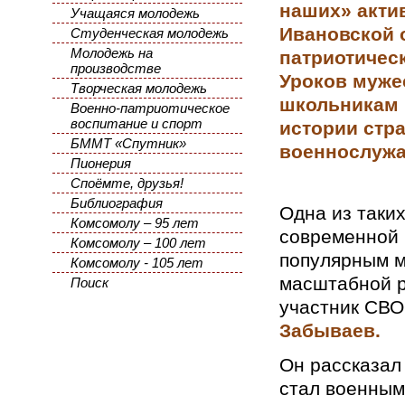
наших» акти
Учащаяся молодежь
Ивановской 
Студенческая молодежь
Молодежь на
патриотичес
производстве
Уроков муже
Творческая молодежь
школьникам 
Военно-патриотическое
воспитание и спорт
истории стр
БММТ «Спутник»
военнослужа
Пионерия
Споёмте, друзья!
Библиография
Одна из таких
Комсомолу – 95 лет
современной 
Комсомолу – 100 лет
популярным м
Комсомолу - 105 лет
масштабной р
Поиск
участник СВО
Забываев.
Он рассказал
стал военным 