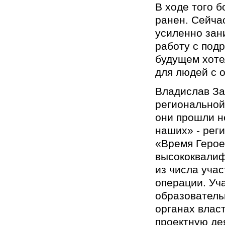
В ходе того 
ранен. Сейча
усиленно зан
работу с подр
будущем хоте
для людей с 
Владислав За
региональной
они прошли н
наших» - рег
«Время Герое
высококвалиф
из числа уча
операции. Уч
образователь
органах власт
проектную де