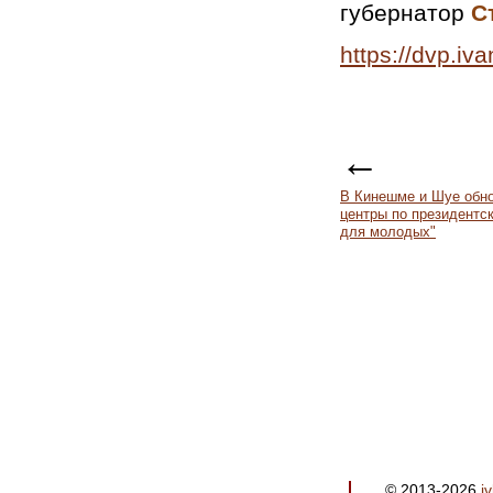
губернатор
С
https://dvp.iv
←
В Кинешме и Шуе обн
центры по президентск
для молодых"
© 2013-2026
i