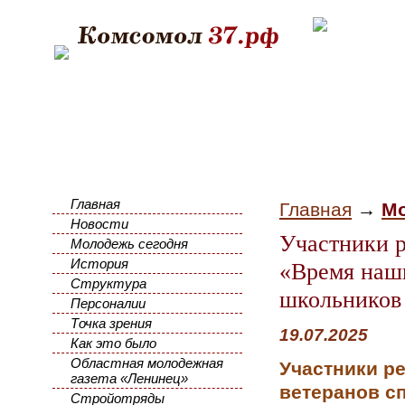
Главная
Главная
→
Мо
Новости
Участники 
Молодежь сегодня
История
«Время наши
Структура
школьников 
Персоналии
Точка зрения
19.07.2025
Как это было
Областная молодежная
Участники р
газета «Ленинец»
ветеранов с
Стройотряды