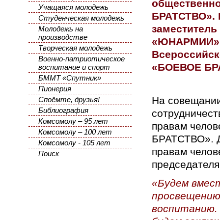
общественно
Учащаяся молодежь
БРАТСТВО». 
Студенческая молодежь
заместитель
Молодежь на
производстве
«ЮНАРМИИ», 
Творческая молодежь
Всероссийск
Военно-патриотическое
«БОЕВОЕ БРА
воспитание и спорт
БММТ «Спутник»
Пионерия
На совещании
Споёмте, друзья!
Библиография
сотрудничест
Комсомолу – 95 лет
правам челов
Комсомолу – 100 лет
БРАТСТВО». Д
Комсомолу - 105 лет
правам челов
Поиск
председател
«Будем вмес
просвещению 
воспитанию. 