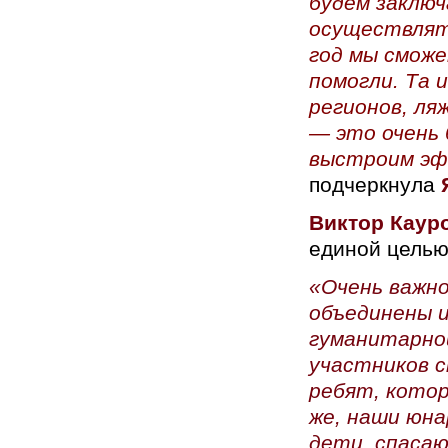
будем заклю
осуществлят
год мы сможе
помогли. Та 
регионов, ля
— это очень 
выстроим эф
подчеркнула
Виктор Каур
единой целью
«Очень важн
объединены 
гуманитарной
участников с
ребят, котор
же, наши юна
дети, спасаю