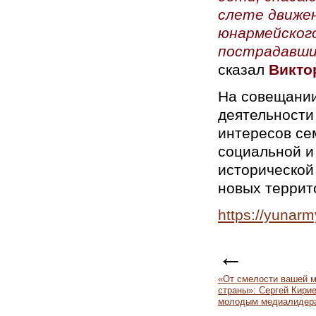
слете движен
юнармейского
пострадавши
сказал
Викто
На совещании
деятельности
интересов се
социальной и
исторической
новых террит
https://yunarm
←
«От смелости вашей м
страны»: Сергей Кирие
молодым медиалидер