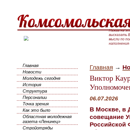
Нажав на эт
высказать В
мысли по п
наполнения
Главная
Главная
→
Но
Новости
Виктор Каур
Молодежь сегодня
История
Уполномочен
Структура
Персоналии
06.07.2026
Точка зрения
В Москве, в 
Как это было
совещание У
Областная молодежная
газета «Ленинец»
Российской 
Стройотряды