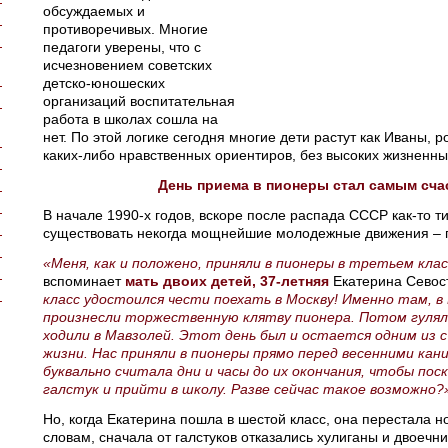
обсуждаемых и
противоречивых. Многие
педагоги уверены, что с
исчезновением советских
детско-юношеских
организаций воспитательная
работа в школах сошла на
нет. По этой логике сегодня многие дети растут как Иваны, 
каких-либо нравственных ориентиров, без высоких жизненны
День приема в пионеры стал самым сч
В начале 1990-х годов, вскоре после распада СССР как-то т
существовать некогда мощнейшие молодежные движения – 
«Меня, как и положено, приняли в пионеры в третьем клас
вспоминает
мать двоих детей, 37-летняя
Екатерина Севос
класс удостоился чести поехать в Москву! Именно там, в
произнесли торжественную клятву пионера. Потом гулял
ходили в Мавзолей. Этот день был и остается одним из 
жизни. Нас приняли в пионеры прямо перед весенними кан
буквально считала дни и часы до их окончания, чтобы пос
галстук и прийти в школу. Разве сейчас такое возможно
Но, когда Екатерина пошла в шестой класс, она перестала но
словам, сначала от галстуков отказались хулиганы и двоечни