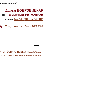
актуальны?
Дарья БОБРОВИЦКАЯ
ото –
Дмитрий РЫЖАКОВ
Газета
№ 51 (01.07.2016)
tp:
//ivgazeta.ru/read/21886
→
лег Зоря о новых подходах
ского воспитания молодежи