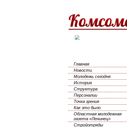
Главная
Новости
Молодежь сегодня
История
Структура
Персоналии
Точка зрения
Как это было
Областная молодежная
газета «Ленинец»
Стройотряды