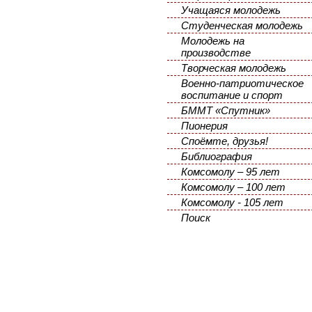
Учащаяся молодежь
Студенческая молодежь
Молодежь на
производстве
Творческая молодежь
Военно-патриотическое
воспитание и спорт
БММТ «Спутник»
Пионерия
Споёмте, друзья!
Библиография
Комсомолу – 95 лет
Комсомолу – 100 лет
Комсомолу - 105 лет
Поиск