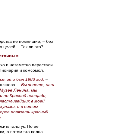
родства не помнящие, – без
х целей… Так ли это?
астливым
ихо и незаметно перестали
пионерия и комсомол.
се, это был 1988 год,
–
тьянова. –
Вы знаете, наш
 Музее Ленина, мы
и по Красной площади,
счастливейших в моей
икулами, и я потом
корее повязать красный
?»
сить галстук. По ее
ки, а потом эта волна