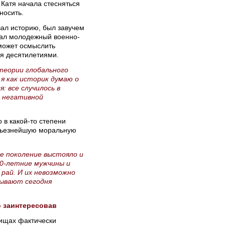
 Катя начала стесняться
носить.
вал историю, был завучем
дал молодежный военно-
 может осмыслить
я десятилетиями.
теории глобального
 я как историк думаю о
: все случилось в
к негативной
 в какой-то степени
ерьезнейшую моральную
ое поколение выстояло и
 30-летние мужчины и
 рай. И их невозможно
тывают сегодня
о заинтересовав
лищах фактически