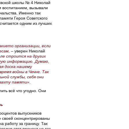
новской школы № 4 Николай
м воспитанием, вызывали
чальства. Именно так
 памяти Героя Советского
считается одним из лучших
акието организации, если
есам,
– уверен Николай
ле строится на других
жную информацию. Думаю,
ая доска нашему
время войны в Чечне. Так
ьной службы, себя они
вахту памяти»
.
ить всё что угодно. Они
сь
процентов выпускников
се своей сконцентрированы
а работу за границу. Так
годня этот процент не так