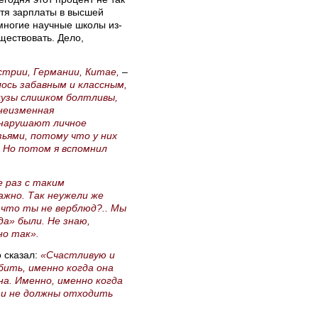
отя зарплаты в высшей
многие научные школы из-
ществовать. Дело,
встрии, Германии, Китае,
–
лось забавным и классным,
цузы слишком болтливы,
неизменная
 нарушают личное
ьями, потому что у них
. Но потом я вспомнил
е раз с таким
важно. Так неужели же
 что ты не верблюд?.. Мы
а» были. Не знаю,
но так».
о сказал:
«Счастливую и
бить, именно когда она
чна. Именно, именно когда
ы и не должны отходить