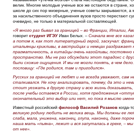
велик. Многие молодые ученые все же остаются в стране, х
школе до сих пор мизерные, ученые советы закрываются, а 
за насильственного объединения вузов просто перестают су
очевидно, не только в материальной составляющей.
«Я много раз бывал за границей – во Франции, Италии, А
говорит
студент ИГЭУ
Иван Белых. –
Сначала мне все каза
а потом я, как тот литературный герой, заскучал: фран
итальянцы крикливы, в австрийцах и немцах раздражает 
прагматичность, а китайцы очень назойливы, постоянно
пространство. Мы не раз обсуждали этот парадокс с друз
были схожие ощущения. И мы не могли понять, в чем дело
пословицу: «Где родился, там и пригодился».
Русских за границей не любят и не всегда уважают, сам н
сталкивался. Не хочу анализировать, почему, да это и не
стоит уезжать в другую страну и всю жизнь доказывать,
после учебы остаемся в России, хотя предложения «оттуд
окончательный это выбор или нет, но пока я мыслю имен
Известный российский
философ Василий Розанов
когда-т
великую родину любить не велика вещь. Мы должны ее лю
слаба, мала, унижена, наконец, глупа, наконец, даже поро
наша мать «пьяна», лежит и вся запуталась в грехе, – м
от нее».