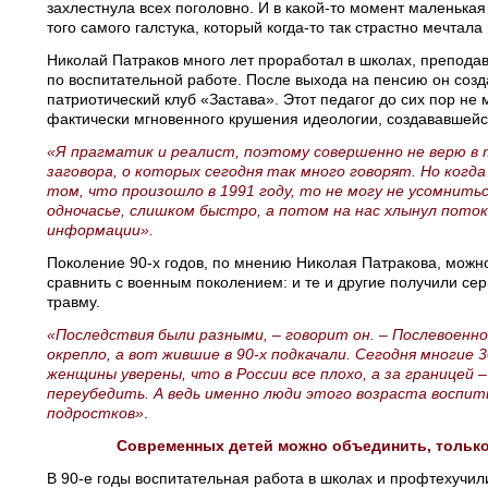
захлестнула всех поголовно. И в какой-то момент маленькая
того самого галстука, который когда-то так страстно мечтала 
Николай Патраков много лет проработал в школах, препода
по воспитательной работе. После выхода на пенсию он соз
патриотический клуб «Застава». Этот педагог до сих пор не
фактически мгновенного крушения идеологии, создававшейс
«Я прагматик и реалист, поэтому совершенно не верю в 
заговора, о которых сегодня так много говорят. Но когда
том, что произошло в 1991 году, то не могу не усомниться
одночасье, слишком быстро, а потом на нас хлынул пото
информации».
Поколение 90-х годов, по мнению Николая Патракова, можно
сравнить с военным поколением: и те и другие получили с
травму.
«Последствия были разными, – говорит он. – Послевоенн
окрепло, а вот жившие в 90-х подкачали. Сегодня многие
женщины уверены, что в России все плохо, а за границей –
переубедить. А ведь именно люди этого возраста воспи
подростков»
.
Современных детей можно объединить, тольк
В 90-е годы воспитательная работа в школах и профтехучи