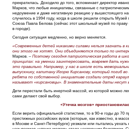
прекратилась. Доходило до того, вспоминает директор ива
Марков, что любые инициативы, связанные с патриотически
недоумение и даже негативную реакцию у вышестоящего на
случилось в 1994 году, когда в школе решили открыть Музей
Союза Павла Белова (сейчас этот школьный музей по праву 
в городе).
Сегодня ситуация медленно, но верно меняется.
«Современных детей никакими силами нельзя загнать в к
они этого не хотят. Они объединяются только по интер
Марков. –
Поэтому сегодня патриотическая работа в шко
принципах: на умении заинтересовать, вовремя дать ну
это правильно. Например, у нас в школе есть мемориальн
выпускнику, капитану Игорю Кирсанову, который погиб во 
ребята по собственной инициативе создали отряд караул
называют «кирсановцы». В знаменательные даты несут 
Дети перестали быть инертной массой, из которой можно леп
сами делают свой выбор.
«Утечка мозгов» приостановила
Если верить официальной статистике, то в 90-е годы до 70 
престижных российских вузов (которые, как известно, в мас
в Москве и Санкт-Петербурге) уезжали или пытались уехать н
называемая «утечка мозгов» стала настоящим бедствием. Се