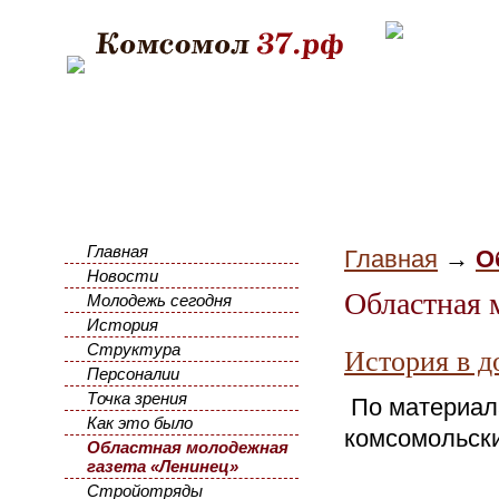
Главная
Главная
→
О
Новости
Областная 
Молодежь сегодня
История
Структура
История в д
Персоналии
Точка зрения
По материал
Как это было
комсомольск
Областная молодежная
газета «Ленинец»
Стройотряды