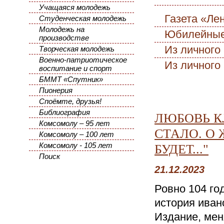
Учащаяся молодежь
Газета «Ле
Студенческая молодежь
Молодежь на
Юбилейные 
производстве
Из личного
Творческая молодежь
Военно-патриотическое
Из личного
воспитание и спорт
БММТ «Спутник»
Пионерия
Споёмте, друзья!
Библиография
ЛЮБОВЬ К
Комсомолу – 95 лет
СТАЛО. О
Комсомолу – 100 лет
Комсомолу - 105 лет
БУДЕТ..."
Поиск
21.12.2023
Ровно 104 го
история иван
Издание, мен