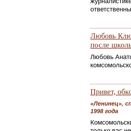
журналистике
ответственный
Любовь Клю
после школ
Любовь Анат
комсомольск
Привет, обк
«Ленинец», с
1998 года
Комсомольски
только вас н