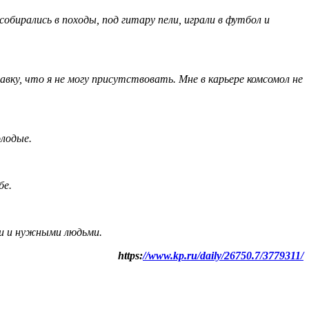
обирались в походы, под гитару пели, играли в футбол и
авку, что я не могу присутствовать. Мне в карьере комсомол не
олодые.
бе.
ми и нужными людьми.
https:
//www.kp.ru/daily/26750.7/3779311/