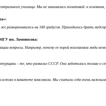
атрального училища. Мы не занимались политикой: в основном, с
ва»:
т же разворачивалось на 180 градусов. Приходилось брать медспр
МГУ им. Ломоносова:
изации вопросы. Например, почему ее порой возглавляли люди нем
ктурщики – те, кто развалил СССР. Они заботились только о се
е состоял в комитете комсомола. Мы считали себя очень важны