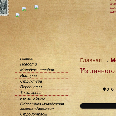
Наж
выс
мыс
нап
Главная
Главная
→
М
Новости
Из личного
Молодежь сегодня
История
Структура
Персоналии
Фото
Точка зрения
Как это было
Областная молодежная
газета «Ленинец»
Стройотряды