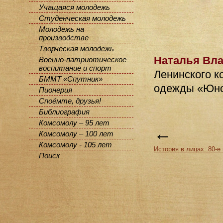
Учащаяся молодежь
Студенческая молодежь
Молодежь на
производстве
Творческая молодежь
Наталья Вл
Военно-патриотическое
воспитание и спорт
Ленинского к
БММТ «Спутник»
одежды «Юно
Пионерия
Споёмте, друзья!
Библиография
Комсомолу – 95 лет
←
Комсомолу – 100 лет
Комсомолу - 105 лет
История в лицах: 80-е
Поиск