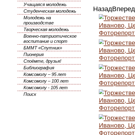
Учащаяся молодежь
Назад
Вперед
Студенческая молодежь
Молодежь на
производстве
Творческая молодежь
Военно-патриотическое
воспитание и спорт
БММТ «Спутник»
Пионерия
Споёмте, друзья!
Библиография
Комсомолу – 95 лет
Комсомолу – 100 лет
Комсомолу - 105 лет
Поиск