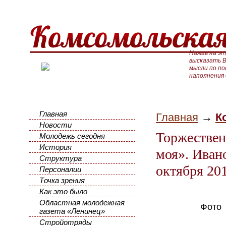
Нажав на эт
высказать В
мысли по п
наполнения
Главная
Главная
→
К
Новости
Торжествен
Молодежь сегодня
История
моя». Иван
Структура
октября 20
Персоналии
Точка зрения
Как это было
Областная молодежная
Фото
газета «Ленинец»
Стройотряды