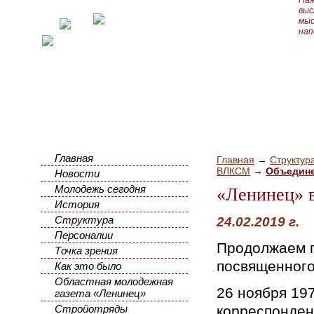
Наж
выс
мыс
нап
Главная
Главная
→
Структур
ВЛКСМ
→
Объедине
Новости
Молодежь сегодня
«Ленинец» в
История
Структура
24.02.2019 г.
Персоналии
Продолжаем п
Точка зрения
посвященного
Как это было
Областная молодежная
26 ноября 19
газета «Ленинец»
Стройотряды
корреспонден