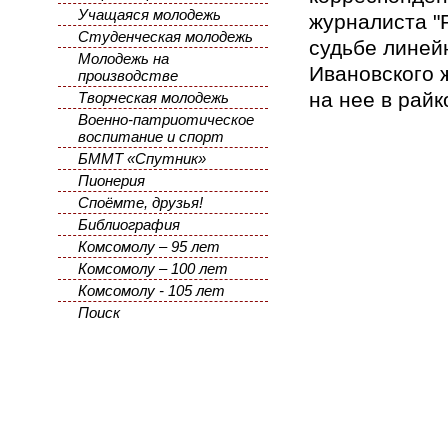
Учащаяся молодежь
журналиста "
Студенческая молодежь
судьбе линей
Молодежь на
Ивановского 
производстве
на нее в райк
Творческая молодежь
Военно-патриотическое
воспитание и спорт
БММТ «Спутник»
Пионерия
Споёмте, друзья!
Библиография
Комсомолу – 95 лет
Комсомолу – 100 лет
Комсомолу - 105 лет
Поиск