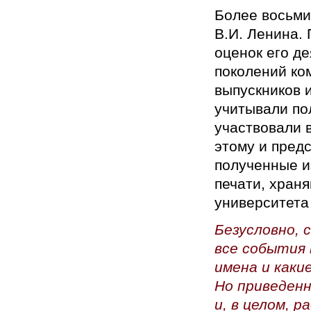
Более восьмид
В.И. Ленина.
оценок его д
поколений ко
выпускников и
учитывали по
участвовали 
этому и пред
полученные и
печати, хран
университета
Безусловно,
все события 
имена и каки
Но приведен
и, в целом, 