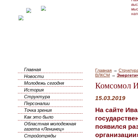
Наж
выс
мыс
нап
Главная
Главная
→
Структур
ВЛКСМ
→
Энергети
Новости
Молодежь сегодня
Комсомол
История
Структура
15.03.2019
Персоналии
На сайте Ив
Точка зрения
Как это было
государстве
Областная молодежная
появился ра
газета «Ленинец»
организации
Стройотряды