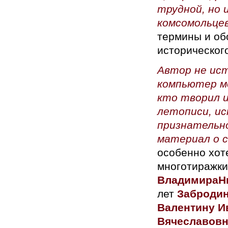
трудной, но 
комсомольцев
термины и об
исторического
Автор не ист
компьютер ме
кто творил 
летописи, и
признательно
материал о с
особенно хот
многотиражки
Владимира
Н
лет
Забродин
Валентину И
Вячеславов