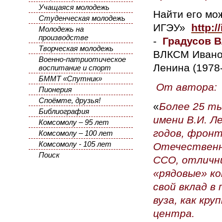
Учащаяся молодежь
Найти его мо
Студенческая молодежь
ИГЭУ»
http:/
Молодежь на
производстве
-
Градусов 
Творческая молодежь
ВЛКСМ Иванов
Военно-патриотическое
Ленина (1978-
воспитание и спорт
БММТ «Спутник»
От автора:
Пионерия
Споёмте, друзья!
«
Более 25 ты
Библиография
имени В.И. 
Комсомолу – 95 лет
годов, фронт
Комсомолу – 100 лет
Комсомолу - 105 лет
Отечественн
Поиск
ССО, отлични
«рядовые» ко
свой вклад в
вуза, как кр
центра.