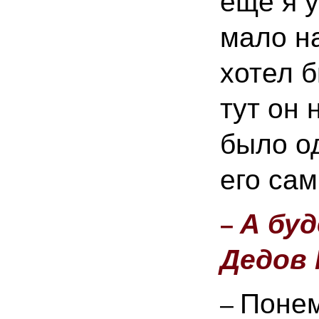
еще я у
мало н
хотел 
тут он 
было од
его са
А буд
–
Дедов
Понем
–