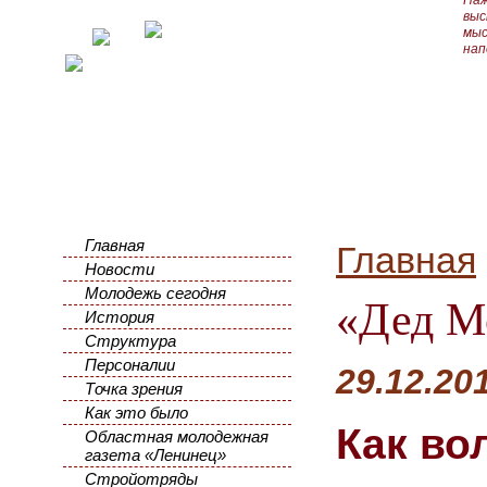
Наж
выс
мыс
нап
Главная
Главная
Новости
Молодежь сегодня
«Дед Мо
История
Структура
Персоналии
29.12.2
Точка зрения
Как это было
Как во
Областная молодежная
газета «Ленинец»
Стройотряды