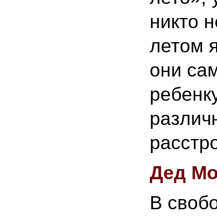
никто н
летом 
они сам
ребенк
различ
расстро
Дед Мо
В своб