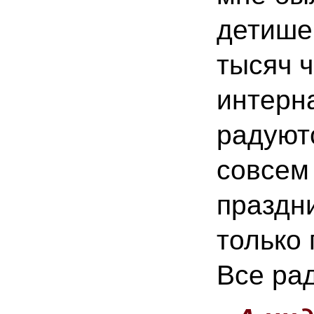
детишек
тысяч ч
интерн
радуют
совсем
праздни
только 
Все ра