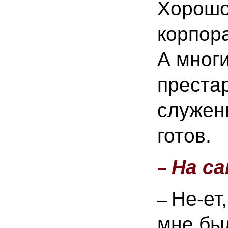
Хорошо
корпора
А многи
преста
служен
готов.
На са
–
Не-ет
–
мне бы