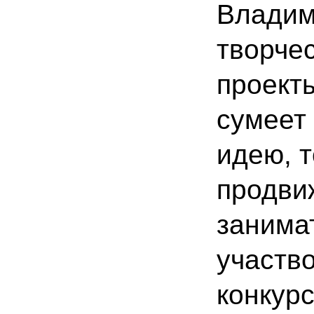
Владими
творчес
проекты
сумеет
идею, т
продви
занима
участво
конкур