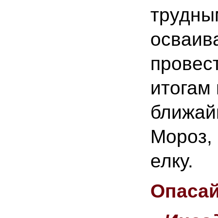
трудны
осваива
провес
итогам 
ближай
Мороз,
елку.
Опасай