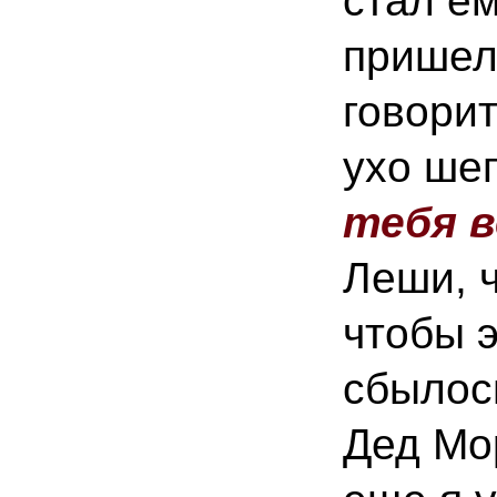
стал ем
пришел
говорит
ухо ше
тебя 
Леши, ч
чтобы э
сбылос
Дед Мо