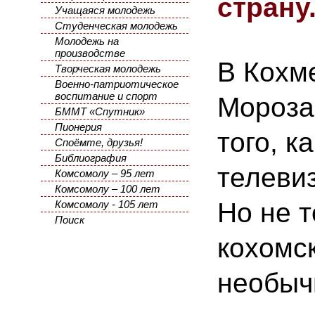
страну
Учащаяся молодежь
Студенческая молодежь
Молодежь на
производстве
В Кохм
Творческая молодежь
Военно-патриотическое
воспитание и спорт
Мороза 
БММТ «Спутник»
Пионерия
того, к
Споёмте, друзья!
Библиография
телеви
Комсомолу – 95 лет
Комсомолу – 100 лет
Но не т
Комсомолу - 105 лет
Поиск
кохомс
необыч