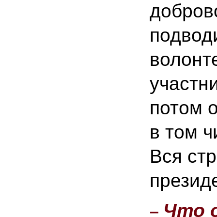
добров
подвод
волонт
участн
потом 
в том 
Вся стр
презид
Что о
–