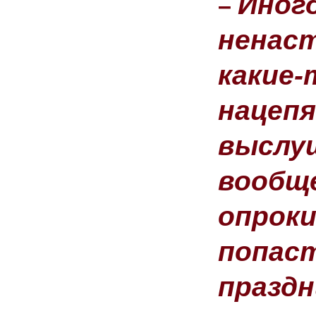
Иног
–
ненаст
какие-
нацепя
выслу
вообще
опроки
попаст
праздн