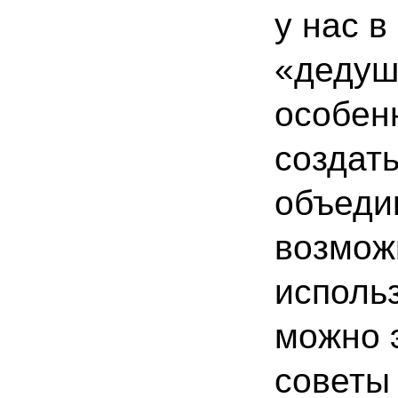
у нас 
«дедуше
особенн
создат
объеди
возмож
исполь
можно э
советы 