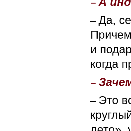
А ин
–
Да, с
–
Причем
и подар
когда 
Заче
–
Это в
–
круглый
лето», 