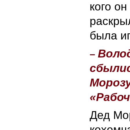
кого он
раскры
была иг
Воло
–
сбылис
Морозу
«Рабоч
Дед Мор
кохомча