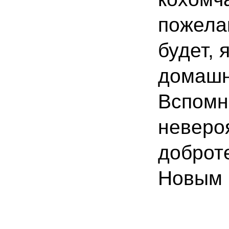
пожелаю
будет, 
домашн
Вспомни
неверо
доброте
Новым 