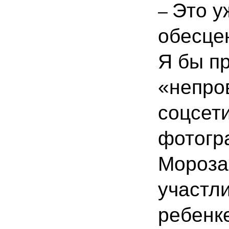
Это у
–
обесце
Я бы п
«непро
соцсет
фотогр
Мороза
участл
ребенке