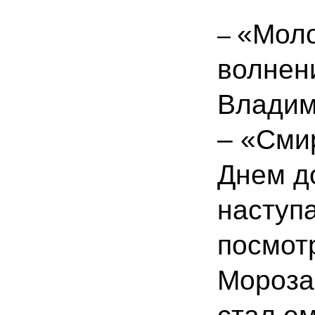
«Моло
–
волнен
Владим
– «Сми
Днем д
наступ
посмотр
Мороза,