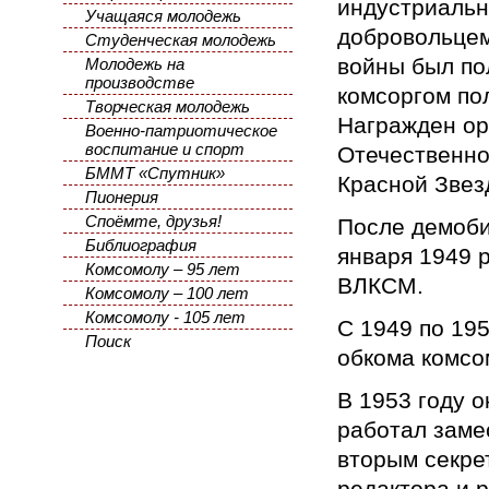
индустриальн
Учащаяся молодежь
добровольцем
Студенческая молодежь
войны был по
Молодежь на
производстве
комсоргом по
Творческая молодежь
Награжден о
Военно-патриотическое
воспитание и спорт
Отечественной
БММТ «Спутник»
Красной Звез
Пионерия
Споёмте, друзья!
После демоби
Библиография
января 1949 
Комсомолу – 95 лет
ВЛКСМ.
Комсомолу – 100 лет
Комсомолу - 105 лет
С 1949 по 195
Поиск
обкома комсо
В 1953 году 
работал заме
вторым секре
редактора и 