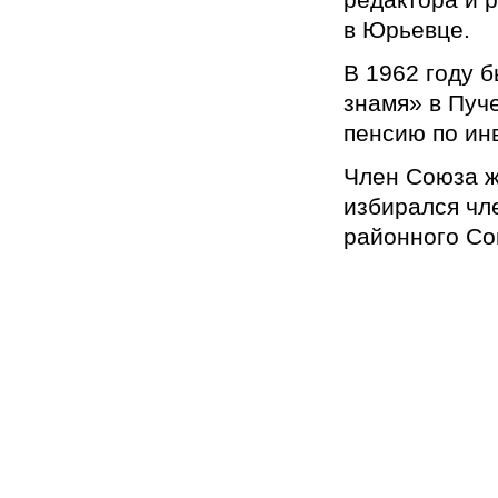
в Юрьевце.
В 1962 году 
знамя» в Пуч
пенсию по ин
Член Союза ж
избирался чл
районного Со