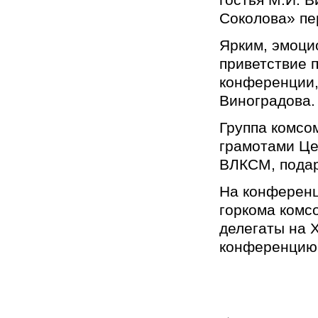
Соколова» пе
Ярким, эмоци
приветствие п
конференции,
Виноградова.
Группа комсо
грамотами Це
ВЛКСМ, пода
На конференц
горкома комс
делегаты на 
конференцию
←