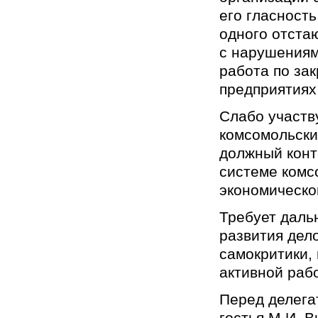
его гласност
одного отста
с нарушениям
работа по за
предприятиях,
Слабо участв
комсомольски
должный конт
системе комс
экономическо
Требует даль
развития дел
самокритики,
активной раб
Перед делега
гостья М.И. 