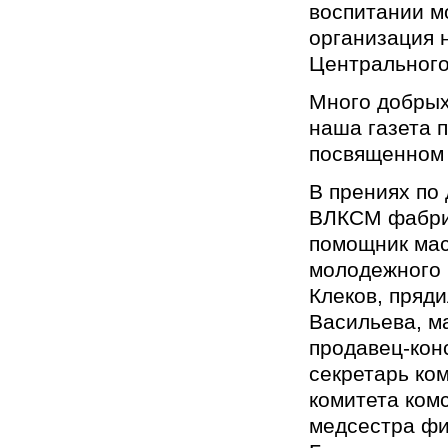
воспитании м
организация 
Центральног
Много добрых
наша газета 
посвященном
В прениях по
ВЛКСМ фабрик
помощник мас
молодежного 
Клеков, пряд
Васильева, м
продавец-кон
секретарь ко
комитета ком
медсестра фи