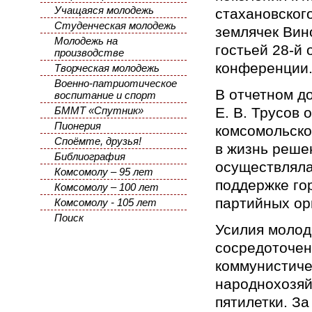
Учащаяся молодежь
стахановског
Студенческая молодежь
землячек Вин
Молодежь на
гостьей 28-й
производстве
конференции
Творческая молодежь
Военно-патриотическое
В отчетном д
воспитание и спорт
БММТ «Спутник»
Е. В. Трусов 
Пионерия
комсомольско
Споёмте, друзья!
в жизнь реше
Библиография
осуществляла
Комсомолу – 95 лет
поддержке го
Комсомолу – 100 лет
партийных ор
Комсомолу - 105 лет
Поиск
Усилия молод
сосредоточен
коммунистиче
народнохозяй
пятилетки. З