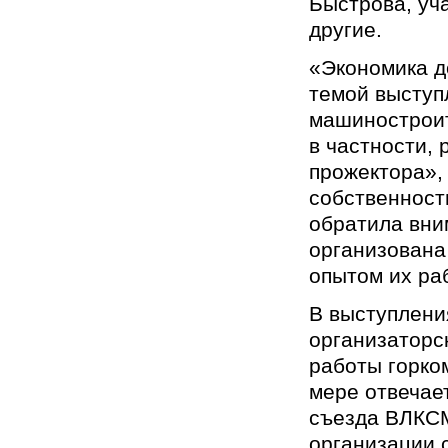
Быстрова, уч
другие.
«Экономика д
темой выступ
машиностроит
в частности,
прожектора»,
собственност
обратила вни
организована
опытом их ра
В выступлени
организаторс
работы горко
мере отвечае
съезда ВЛКСМ
организации 