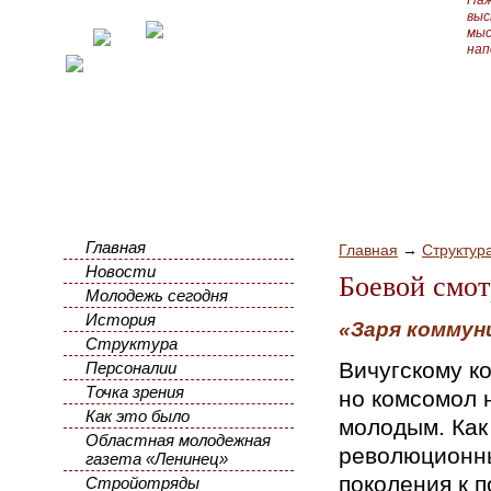
Наж
выс
мыс
нап
Главная
Главная
→
Структур
Новости
Боевой смо
Молодежь сегодня
История
«Заря коммуни
Структура
Вичугскому ко
Персоналии
Точка зрения
но комсомол 
Как это было
молодым. Как
Областная молодежная
революционны
газета «Ленинец»
поколения к 
Стройотряды