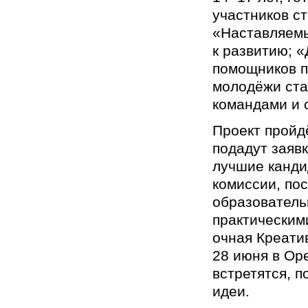
участников с
«Наставляемы
к развитию; 
помощников п
молодёжи ста
командами и 
Проект пройдё
подадут заявк
лучшие канди
комиссии, по
образователь
практическим
очная Креати
28 июня в Ор
встретятся, п
идеи.