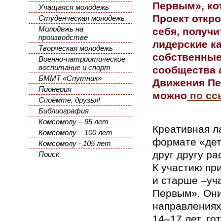
Первым», кот
Учащаяся молодежь
Проект откр
Студенческая молодежь
Молодежь на
себя, получи
производстве
лидерские ка
Творческая молодежь
собственные
Военно-патриотическое
воспитание и спорт
сообщества 
БММТ «Спутник»
Движения Пе
Пионерия
можно
по сс
Споёмте, друзья!
Библиография
Комсомолу – 95 лет
Креативная л
Комсомолу – 100 лет
формате «дет
Комсомолу - 105 лет
друг другу ра
Поиск
К участию пр
и старше –уч
Первым». Они
направлениях
14–17 лет, го