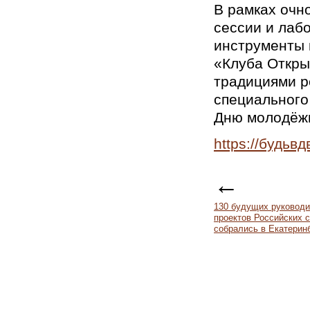
В рамках очн
сессии и лаб
инструменты 
«Клуба Откры
традициями р
специального
Дню молодё
https://будьв
←
130 будущих руководи
проектов Российских 
собрались в Екатерин