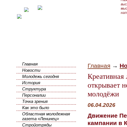
Наж
выс
мыс
нап
Главная
Главная
→
Но
Новости
Креативная
Молодежь сегодня
История
открывает н
Структура
молодёжи
Персоналии
Точка зрения
06.04.2026
Как это было
Областная молодежная
Движение Пе
газета «Ленинец»
кампании в 
Стройотряды