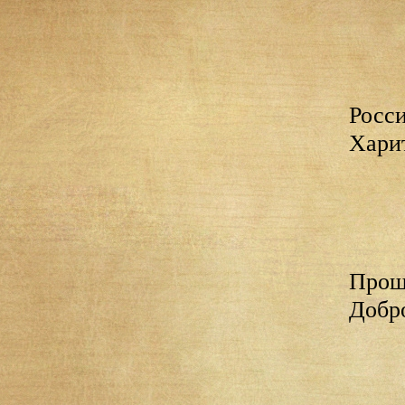
Росси
Хари
Проща
Добр