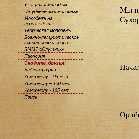
Учащаяся молодежь
Мы по
Студенческая молодежь
Сухо
Молодежь на
производстве
Творческая молодежь
Военно-патриотическое
воспитание и спорт
БММТ «Спутник»
Пионерия
Споёмте, друзья!
Начал
Библиография
Комсомолу – 95 лет
Комсомолу – 100 лет
Комсомолу - 105 лет
Поиск
Орлён