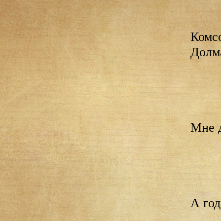
Комс
Долм
Мне д
А год