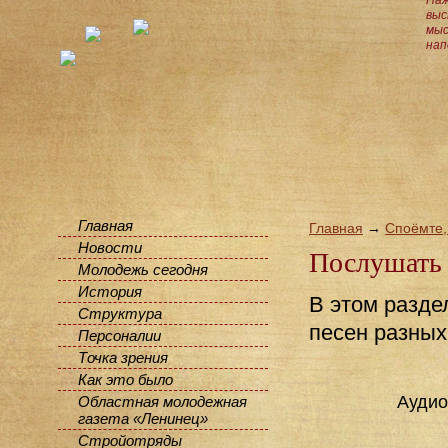
Наж
выс
мыс
нап
Главная
Главная
→
Споёмте,
Новости
Послушать 
Молодежь сегодня
История
В этом разде
Структура
песен разных
Персоналии
Точка зрения
Как это было
Аудио
Областная молодежная
газета «Ленинец»
Стройотряды