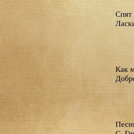
Спят 
Ласк
Как 
Добр
Песня
С. Гр