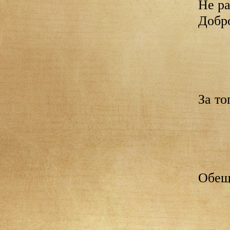
Не ра
Добр
За то
Обещ