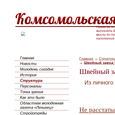
Нажав на эт
высказать В
мысли по п
наполнения
Главная
Главная
→
Структур
→
Швейный завод
Новости
Молодежь сегодня
Швейный з
История
Структура
Из личного 
Персоналии
Точка зрения
Как это было
Областная молодежная
газета «Ленинец»
Не расстать
Стройотряды