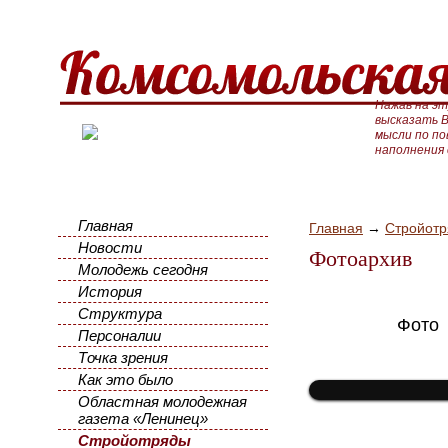
Нажав на эт
высказать В
мысли по п
наполнения
Главная
Главная
→
Стройот
Новости
Фотоархив
Молодежь сегодня
История
Структура
Фото
Персоналии
Точка зрения
Как это было
Областная молодежная
газета «Ленинец»
Стройотряды