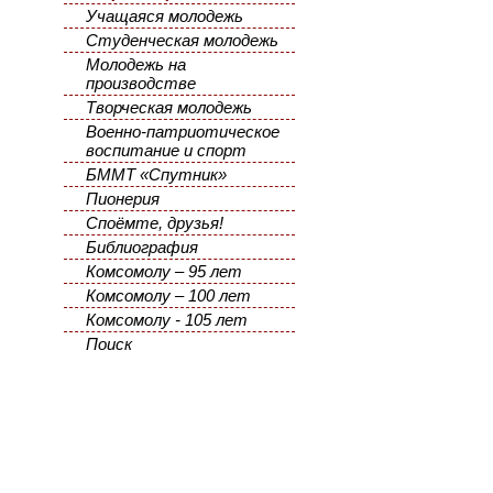
Учащаяся молодежь
Студенческая молодежь
Молодежь на
производстве
Творческая молодежь
Военно-патриотическое
воспитание и спорт
БММТ «Спутник»
Пионерия
Споёмте, друзья!
Библиография
Комсомолу – 95 лет
Комсомолу – 100 лет
Комсомолу - 105 лет
Поиск